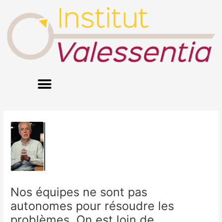
Aller
au
contenu
Nos équipes ne sont pas
autonomes pour résoudre les
problèmes. On est loin de