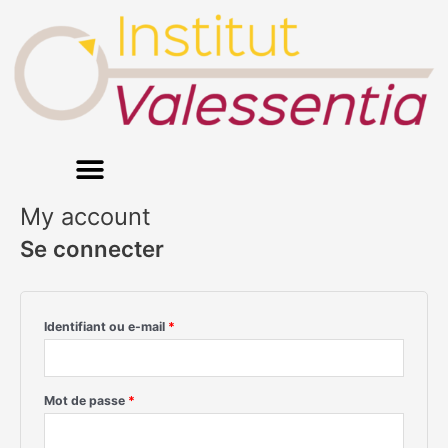
Aller
Obligatoire
Obligatoire
au
contenu
My account
Se connecter
Identifiant ou e-mail
*
Mot de passe
*