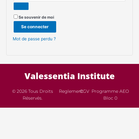
Se souvenir de moi
Se connecter
Mot de passe perdu ?
Valessentia Institute
© 2026 Tous Droits
Reglement
CGV
Programme AEO
Réservés.
Bloc 0